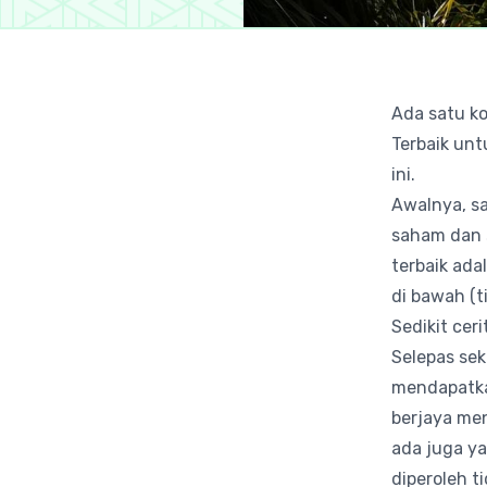
Ada satu ko
Terbaik unt
ini.
Awalnya, sa
saham dan 
terbaik ada
di bawah (t
Sedikit ceri
Selepas sek
mendapatka
berjaya men
ada juga y
diperoleh t