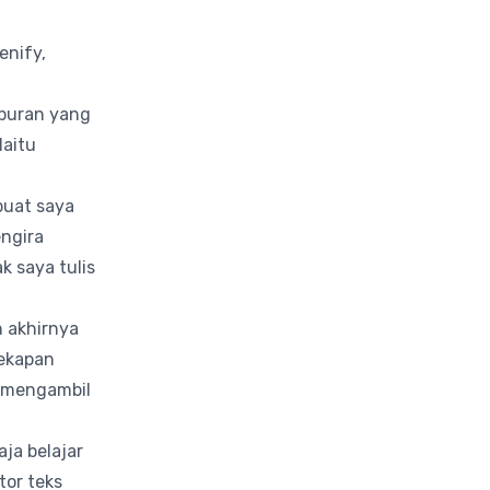
enify,
aburan yang
Iaitu
buat saya
engira
k saya tulis
 akhirnya
cekapan
a mengambil
ja belajar
tor teks