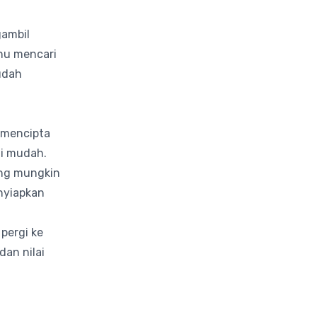
gambil
ahu mencari
sudah
n mencipta
di mudah.
ang mungkin
nyiapkan
pergi ke
dan nilai