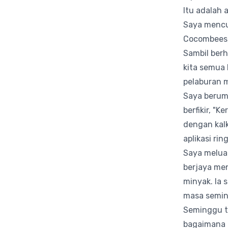
Itu adalah 
Saya mencu
Cocombees, 
Sambil ber
kita semua 
pelaburan 
Saya berum
berfikir, "
dengan kalk
aplikasi ri
Saya melua
berjaya me
minyak. Ia 
masa semin
Seminggu te
bagaimana 