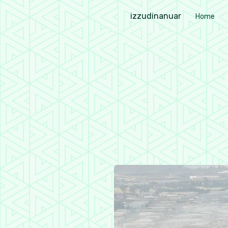
i
z
z
u
d
i
n
a
n
u
a
r
Home
Izzudin Anuar