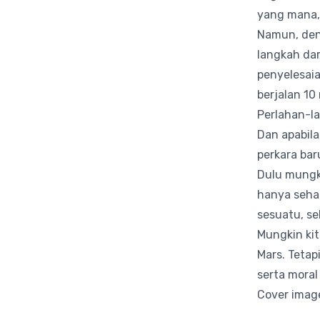
yang mana, 
Namun, den
langkah dar
penyelesaia
berjalan 10
Perlahan-la
Dan apabila
perkara bar
Dulu mungk
hanya seha
sesuatu, s
Mungkin kit
Mars. Tetap
serta moral
Cover image