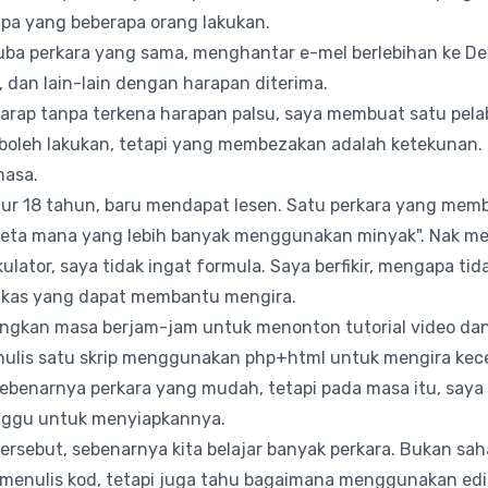
apa yang beberapa orang lakukan.
ba perkara yang sama, menghantar e-mel berlebihan ke De
dan lain-lain dengan harapan diterima.
harap tanpa terkena harapan palsu, saya membuat satu pel
boleh lakukan, tetapi yang membezakan adalah ketekunan. 
masa.
ur 18 tahun, baru mendapat lesen. Satu perkara yang mem
Kereta mana yang lebih banyak menggunakan minyak". Nak m
ulator, saya tidak ingat formula. Saya berfikir, mengapa tida
ngkas yang dapat membantu mengira.
ngkan masa berjam-jam untuk menonton tutorial video dan
nulis satu skrip menggunakan php+html untuk mengira ke
sebenarnya perkara yang mudah, tetapi pada masa itu, say
ggu untuk menyiapkannya.
rsebut, sebenarnya kita belajar banyak perkara. Bukan saha
menulis kod, tetapi juga tahu bagaimana menggunakan edi