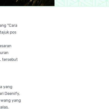
rang "Cara
 tajuk pos
asaran
buran
L tersebut
da yang
ri Deenify,
n wang yang
elas.