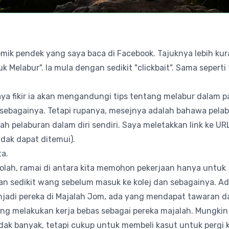
mik pendek yang saya baca di Facebook. Tajuknya lebih ku
uk Melabur". Ia mula dengan sedikit "clickbait". Sama seperti
ya fikir ia akan mengandungi tips tentang melabur dalam p
sebagainya. Tetapi rupanya, mesejnya adalah bahawa pela
lah pelaburan dalam diri sendiri. Saya meletakkan link ke UR
idak dapat ditemui).
ta.
olah, ramai di antara kita memohon pekerjaan hanya untuk
n sedikit wang sebelum masuk ke kolej dan sebagainya. A
jadi pereka di Majalah Jom, ada yang mendapat tawaran da
ang melakukan kerja bebas sebagai pereka majalah. Mungki
idak banyak, tetapi cukup untuk membeli kasut untuk pergi k